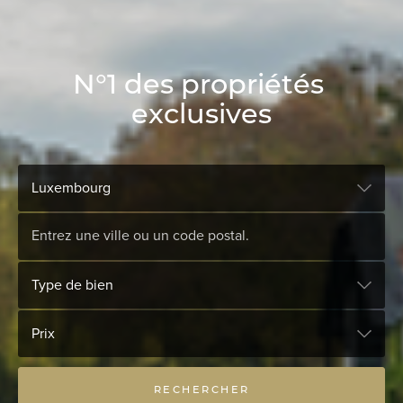
N
°
1
d
e
s
p
r
o
p
r
i
é
t
é
s
e
x
c
l
u
s
i
v
e
s
Luxembourg
Type de bien
Prix
RECHERCHER