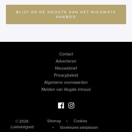
BLIJF OP DE HOOGTE VAN HET NIEUWSTE
AANBOD
Contact
Adverteren
Nieuwsbrief
Privacybeleid
Algemene voorwaarden
Melden van illegale inhoud
Facebook Luxevastgoed
Instagram Luxevastgoed
Sitemap
Cookies
© 2026
Luxevastgoed
Voorkeuren aanpassen