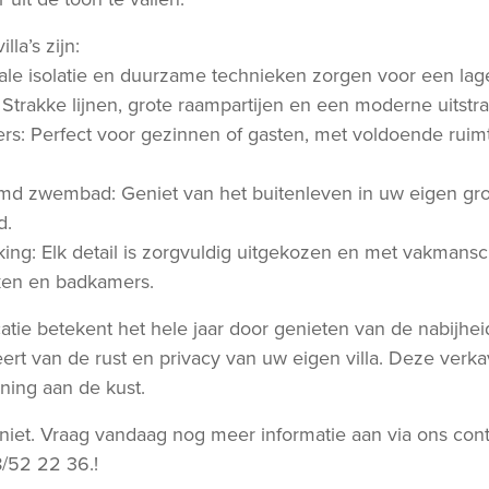
la’s zijn:
ale isolatie en duurzame technieken zorgen voor een lage
: Strakke lijnen, grote raampartijen en een moderne uitstra
ers: Perfect voor gezinnen of gasten, met voldoende rui
rmd zwembad: Geniet van het buitenleven in uw eigen gr
d.
ing: Elk detail is zorgvuldig uitgekozen en met vakmansc
ken en badkamers.
tie betekent het hele jaar door genieten van de nabijhe
teert van de rust en privacy van uw eigen villa. Deze verka
ing aan de kust.
niet. Vraag vandaag nog meer informatie aan via ons cont
/52 22 36.!