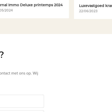
urnal Immo Deluxe printemps 2024
Luxevastgoed kra
05/2024
22/06/2023
?
ontact met ons op. Wij