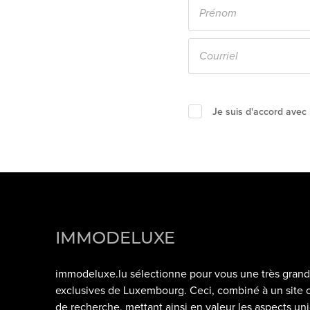
Je suis d'accord avec
IMMODELUXE
immodeluxe.lu
sélectionne pour vous une très grand
exclusives de
Luxembourg
. Ceci, combiné à un site
de recherche, mettant ainsi en valeur les aspects un