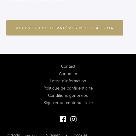
RECEVEZ LES DERNIÈRES MISES À JOUR
Contact
Annoncer
Lettre d'information
Politique de confidentialité
Conditions générales
Signaler un contenu illicite
Facebook Immo de Luxe
Instagram Immo de Luxe
Sitemap
Cookies
© 2026 Immo de