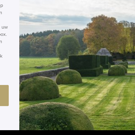
op
n
n uw
box.
n
ok