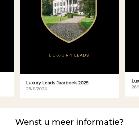
Lux
Luxury Leads Jaarboek 2025
26/
28/11/2024
Wenst u meer informatie?