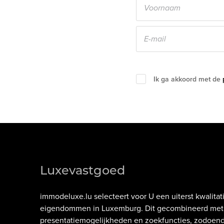
Ik ga akkoord met de
Luxevastgoed
immodeluxe.lu
selecteert voor U een uiterst kwalit
eigendommen in
Luxemburg
. Dit gecombineerd met 
presentatiemogelijkheden en zoekfuncties, zodoe