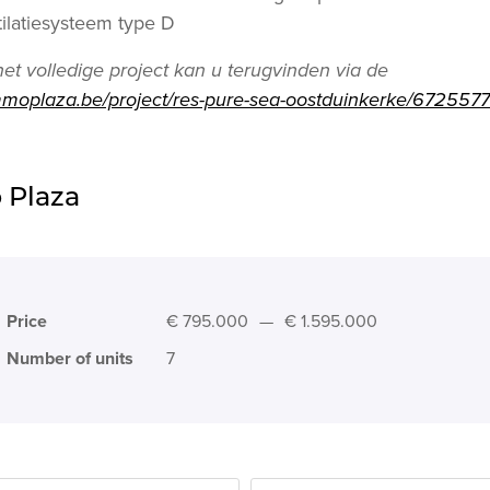
ilatiesysteem type D
et volledige project kan u terugvinden via de
mmoplaza.be/project/res-pure-sea-oostduinkerke/6725577
 Plaza
Price
€ 795.000
—
€ 1.595.000
Number of units
7