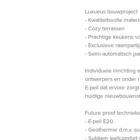
Luxueus bouwproject
- Kwaliteitsvolle mate
- Cozy terrassen
- Prachtige keukens v
- Exclusieve raamparti
- Semi-automatisch pa
Individuele inrichtin
ontwerpers en onder 
E-peil dat ervoor zorg
huidige nieuwbouwnorm
Future proof techniek
- E-peil E20
- Geothermie d.m.v. 
- Subliem leefcomfort