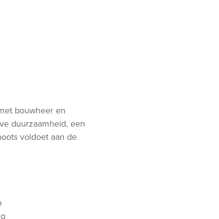
k met bouwheer en
eve duurzaamheid, een
hoots voldoet aan de
n
ng