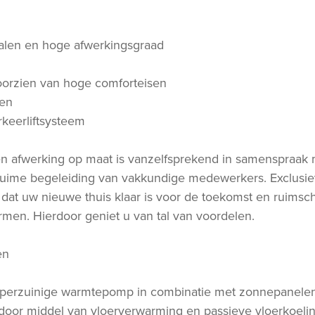
rialen en hoge afwerkingsgraad
oorzien van hoge comforteisen
jen
rkeerliftsysteem
g en afwerking op maat is vanzelfsprekend in samenspraa
ruime begeleiding van vakkundige medewerkers. Exclusi
t dat uw nieuwe thuis klaar is voor de toekomst en ruimsc
en. Hierdoor geniet u van tal van voordelen.
en
superzuinige warmtepomp in combinatie met zonnepanele
 door middel van vloerverwarming en passieve vloerkoeli