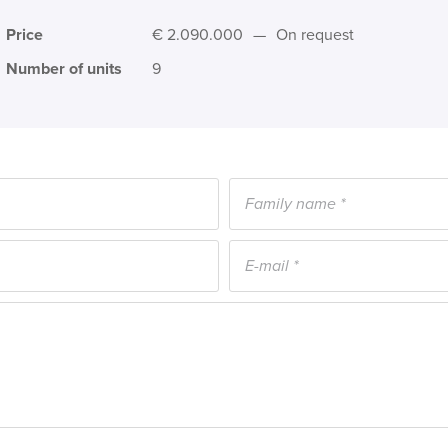
Price
€ 2.090.000
—
On request
Number of units
9