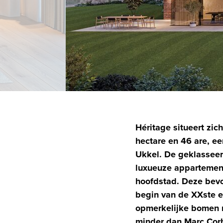
Héritage situeert zic
hectare en 46 are, ee
Ukkel. De geklasseer
luxueuze appartement
hoofdstad. Deze bevoo
begin van de XXste e
opmerkelijke bomen m
minder dan Marc Corb