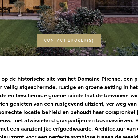
CONTACT BROKER(S)
h op de historische site van het Domaine Pirenne, een p
n veilig afgeschermde, rustige en groene setting in het
de en beschermde groene ruimte laat de bewoners van
en genieten van een rustgevend uitzicht, ver weg van
rrechte locatie behield en behoudt haar oorspronkelij
euw, met afwisselend graspartijen en bosmassieven. E
et een aanzienlijke erfgoedwaarde. Architectuur van
iau zorgt voor een perfecte symbiose tussen de weeld