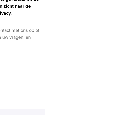
n zicht naar de
ivacy.
ontact met ons op of
n uw vragen, en