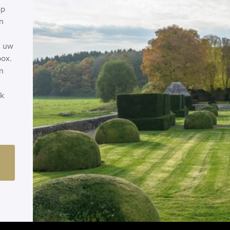
op
n
n uw
box.
n
ok