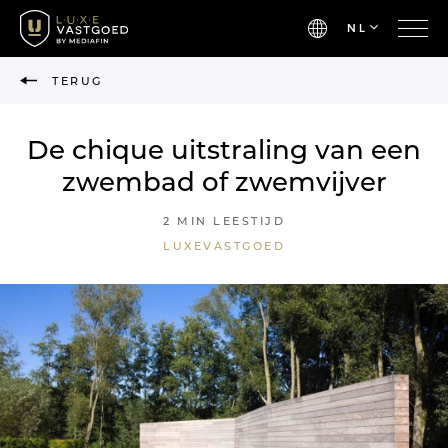
NL
TERUG
De chique uitstraling van een
zwembad of zwemvijver
2 MIN LEESTIJD
LUXEVASTGOED