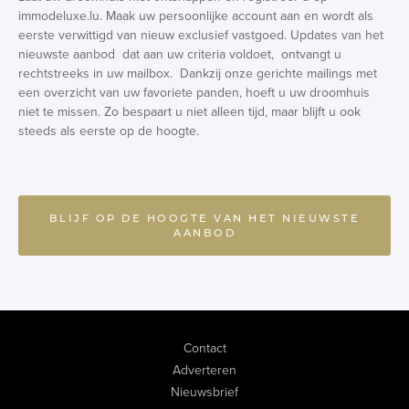
immodeluxe.lu. Maak uw persoonlijke account aan en wordt als
eerste verwittigd van nieuw exclusief vastgoed. Updates van het
nieuwste aanbod dat aan uw criteria voldoet, ontvangt u
rechtstreeks in uw mailbox. Dankzij onze gerichte mailings met
een overzicht van uw favoriete panden, hoeft u uw droomhuis
niet te missen. Zo bespaart u niet alleen tijd, maar blijft u ook
steeds als eerste op de hoogte.
BLIJF OP DE HOOGTE VAN HET NIEUWSTE
AANBOD
Contact
Adverteren
Nieuwsbrief